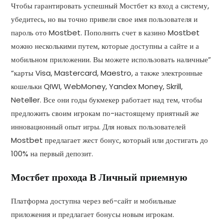
Чтобы гарантировать успешный Мостбет кз вход а систему,
убедитесь, но вы точно привели свое имя пользователя и
пароль ото Mostbet. Пополнить счет в казино Mostbet
можно несколькими путем, которые доступны а сайте и а
мобильном приложении. Вы можете использовать наличные”
“карты Visa, Mastercard, Maestro, а также электронные
кошельки QIWI, WebMoney, Yandex Money, Skrill,
Neteller. Все они годы букмекер работает над тем, чтобы
предложить своим игрокам по-настоящему приятный же
инновационный опыт игры. Для новых пользователей
Mostbet предлагает жест бонус, который или достигать до
100% на первый депозит.
Мостбет прохода В Личный приемную
Платформа доступна через веб-сайт и мобильные
приложения и предлагает бонусы новым игрокам.