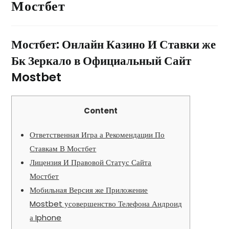
Мостбет
Мостбет: Онлайн Казино И Ставки же
Бк Зеркало в Официальный Сайт
Mostbet
Content
Ответственная Игра а Рекомендации По
Ставкам В Мостбет
Лицензия И Правовой Статус Сайта
Мостбет
Мобильная Версия же Приложение
Mostbet усовершенство Телефона Андроид
а Iphone