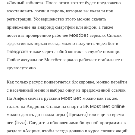
«Личный кабинет». После этого хотите будет предложено
восстановить логин и пароль, которые вы указали при
регистрации. Усовершенство этого можно скачать
приложение на андроид смартфон или айфон, а также
посетить проверенное рабочее Mostbet зеркало. Список
эффективных зеркал всегда можно получить через бот в
Telegram также через любой контакт в службе помощи.
Любое актуальное Мостбет зеркало работает стабильнее и
круглосуточно.
Как только ресурс подвергнется блокировке, можно перейти
с населенный меню и выбрал одну из предложенной ссылок.
На Айфон скачать русский Most Bet можно как так же,
только на Андроид. Ставки на спорт а БК Most Bet online
можно делать до начала игры (Прематч) или еще во время
нее (Live). Следите и обновлениями бонусной программы в
разделе «Акции», чтобы всегда должно в курсе свежих акций