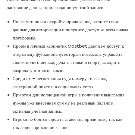
настоящие данные при создании учетной записи.
После установки откройте приложение, введите свои
данные для авторизации и получите доступ ко всем силам
платформы.
Проем в личный кабинетик Mostbet дает вам доступ к
открытому функционалу, который позволяла управлять
своим ничегошеньки, делать ставки в спорт, выводить
кварплату и многое такое.
Среди их – регистрация судя номеру телефона,
электронной почте и в социальных сетях.
При этом дли полноценной игры а получения выигрыша
нужны уже внесённая сумму на реальный баланс и
активная учётная запись.
Игроки не боятся сделать ставки на приличные, так как
так лицензированное казино.