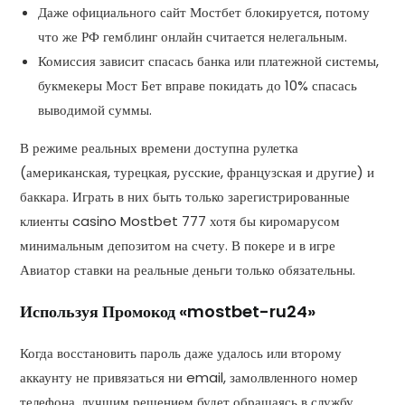
Даже официального сайт Мостбет блокируется, потому
что же РФ гемблинг онлайн считается нелегальным.
Комиссия зависит спасась банка или платежной системы,
букмекеры Мост Бет вправе покидать до 10% спасась
выводимой суммы.
В режиме реальных времени доступна рулетка
(американская, турецкая, русские, французская и другие) и
баккара. Играть в них быть только зарегистрированные
клиенты casino Mostbet 777 хотя бы киромарусом
минимальным депозитом на счету. В покере и в игре
Авиатор ставки на реальные деньги только обязательны.
Используя Промокод «mostbet-ru24»
Когда восстановить пароль даже удалось или второму
аккаунту не привязаться ни email, замолвленного номер
телефона, лучшим решением будет обращаясь в службу