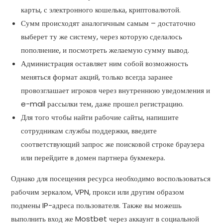
карты, с электронного кошелька, криптовалютой.
Сумм происходят аналогичным самым – достаточно
выберет ту же систему, через которую сделалось
пополнение, и посмотреть желаемую сумму вывод.
Администрация оставляет ним собой возможность
меняться формат акций, только всегда заранее
провозглашает игроков через внутреннюю уведомления и
e-mail рассылки тем, даже прошел регистрацию.
Для того чтобы найти рабочие сайты, напишите
сотрудникам службы поддержки, введите
соответствующий запрос же поисковой строке браузера
или перейдите в домен партнера букмекера.
Однако для посещения ресурса необходимо воспользоваться
рабочим зеркалом, VPN, прокси или другим образом
подмены IP-адреса пользователя. Также вы можешь
выполнить вход же Mostbet через аккаунт в социальной