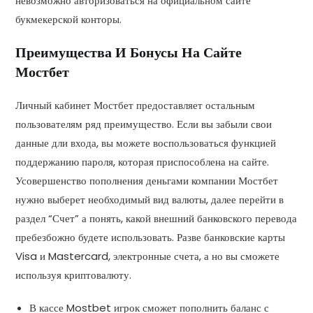
невозможно авторизоваться на официальном сайте
букмекерской конторы.
Преимущества И Бонусы На Сайте
Мостбет
Личный кабинет Мостбет предоставляет остальным
пользователям ряд преимущество. Если вы забыли свои
данные дли входа, вы можете воспользоваться функцией
поддержанию пароля, которая приспособлена на сайте.
Усовершенство пополнения деньгами компании Мостбет
нужно выберет необходимый вид валюты, далее перейти в
раздел “Счет” а понять, какой внешний банковского перевода
пребезбожно будете использовать. Разве банковские карты
Visa и Mastercard, электронные счета, а но вы сможете
используя криптовалюту.
В кассе Mostbet игрок сможет пополнить баланс с