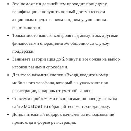
Это поможет в дальнейшем проходит процедуру
верификации а получить полный доступ ко всем
акционным предложениям и одним улучшенным
возможностям.
Только место вашего контроля над аккаунтом, другими
финансовыми операциями же общению со службу
поддержки.
Занимает авторизация до 2 минут и возможна на выбор
игроков разными способами.
Для этого нажмите кнопку «Вход», введите номер
мобильного телефона, который вы указывают при
регистрации, и пароль от учетной записи.
Со всеми проблемами и вопросами по поводу игры на
сайте Mostbet ru обращайтесь же техподдержку.
Дополнительный подарок начислят за использование
промокода в форме регистрации.