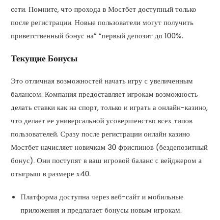
сети. Помните, что прохода в Мостбет доступный только
после регистрации. Новые пользователи могут получить
приветственный бонус на” “первый депозит до 100%.
Текущие Бонусы
Это отличная возможностей начать игру с увеличенным
балансом. Компания предоставляет игрокам возможность
делать ставки как на спорт, только и играть а онлайн-казино,
что делает ее универсальной усовершенство всех типов
пользователей. Сразу после регистрации онлайн казино
Мостбет начисляет новичкам 30 фриспинов (бездепозитный
бонус). Они поступят в ваш игровой баланс с вейджером а
отыгрыш в размере х40.
Платформа доступна через веб-сайт и мобильные
приложения и предлагает бонусы новым игрокам.