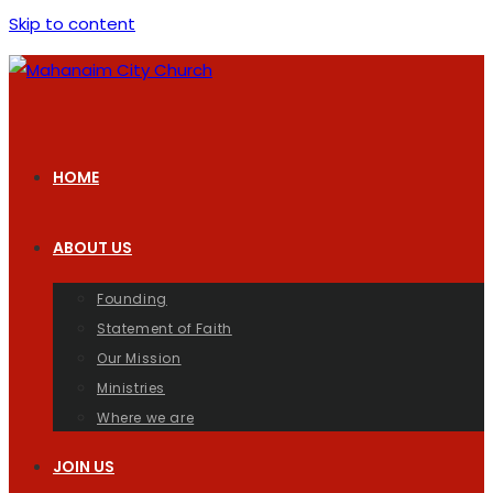
Skip to content
HOME
ABOUT US
Founding
Statement of Faith
Our Mission
Ministries
Where we are
JOIN US