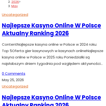
2026
>
May
Uncategorized
Najlepsze Kasyno Online W Polsce
Aktualny Ranking 2026
ContentNajlepsze kasyna online w Polsce w 2024 roku:
Top 5Oferta gier kasynowych w kasynach onlineNajlepsze
kasyna online w Polsce w 2025 roku Poniedziałki są
najsłabszym dniem tygodnia pod względem aktywności…
0 Comments
May 25, 2026
Uncategorized
Najlepsze Kasyno Online W Polsce
Aktualny Ranking 2026