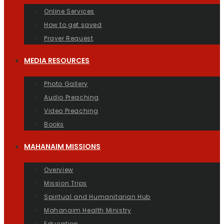
Online Services
How to get saved
Prayer Request
MEDIA RESOURCES
Photo Gallery
Audio Preaching
Video Preaching
Books
MAHANAIM MISSIONS
Overview
Mission Trips
Spiritual and Humanitarian Hub
Mahanaim Health Ministry
Education