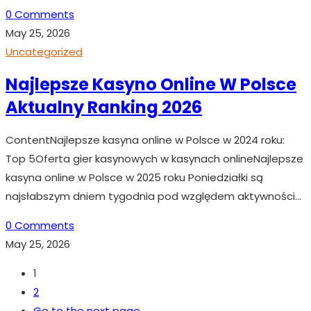
0 Comments
May 25, 2026
Uncategorized
Najlepsze Kasyno Online W Polsce
Aktualny Ranking 2026
ContentNajlepsze kasyna online w Polsce w 2024 roku:
Top 5Oferta gier kasynowych w kasynach onlineNajlepsze
kasyna online w Polsce w 2025 roku Poniedziałki są
najsłabszym dniem tygodnia pod względem aktywności…
0 Comments
May 25, 2026
1
2
Go to the next page