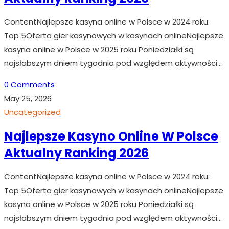
ContentNajlepsze kasyna online w Polsce w 2024 roku:
Top 5Oferta gier kasynowych w kasynach onlineNajlepsze
kasyna online w Polsce w 2025 roku Poniedziałki są
najsłabszym dniem tygodnia pod względem aktywności…
0 Comments
May 25, 2026
Uncategorized
Najlepsze Kasyno Online W Polsce
Aktualny Ranking 2026
ContentNajlepsze kasyna online w Polsce w 2024 roku:
Top 5Oferta gier kasynowych w kasynach onlineNajlepsze
kasyna online w Polsce w 2025 roku Poniedziałki są
najsłabszym dniem tygodnia pod względem aktywności…