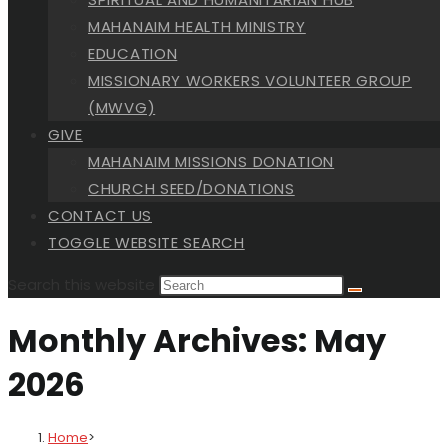
MAHANAIM HEALTH MINISTRY
EDUCATION
MISSIONARY WORKERS VOLUNTEER GROUP
(MWVG)
GIVE
MAHANAIM MISSIONS DONATION
CHURCH SEED/DONATIONS
CONTACT US
TOGGLE WEBSITE SEARCH
Search this website
Monthly Archives: May
2026
Home
>