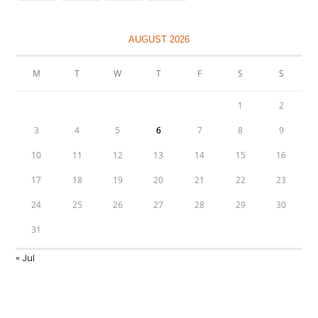
AUGUST 2026
M
T
W
T
F
S
S
1
2
3
4
5
6
7
8
9
10
11
12
13
14
15
16
17
18
19
20
21
22
23
24
25
26
27
28
29
30
31
« Jul