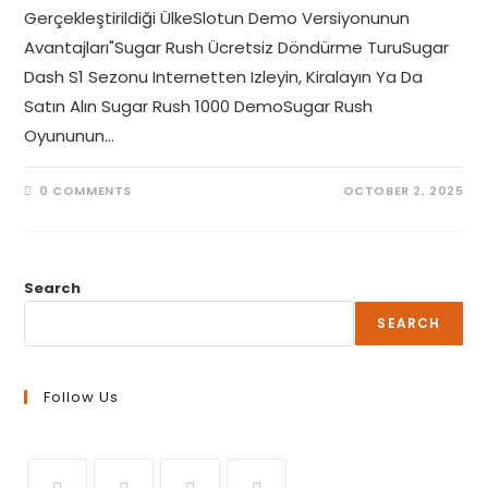
Gerçekleştirildiği ÜlkeSlotun Demo Versiyonunun
Avantajları"Sugar Rush Ücretsiz Döndürme TuruSugar
Dash S1 Sezonu Internetten Izleyin, Kiralayın Ya Da
Satın Alın Sugar Rush 1000 DemoSugar Rush
Oyununun…
0 COMMENTS
OCTOBER 2, 2025
Search
SEARCH
Follow Us