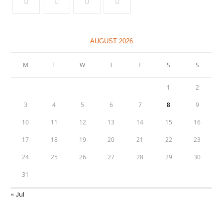
AUGUST 2026
M
T
W
T
F
S
S
1
2
3
4
5
6
7
8
9
10
11
12
13
14
15
16
17
18
19
20
21
22
23
24
25
26
27
28
29
30
31
« Jul