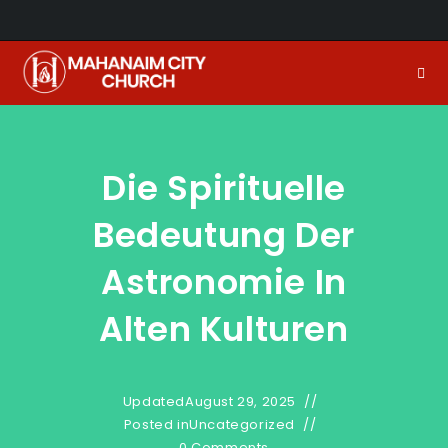
Skip
to
content
Die Spirituelle
Bedeutung Der
Astronomie In
Alten Kulturen
Updated
August 29, 2025
Posted in
Uncategorized
0 Comments