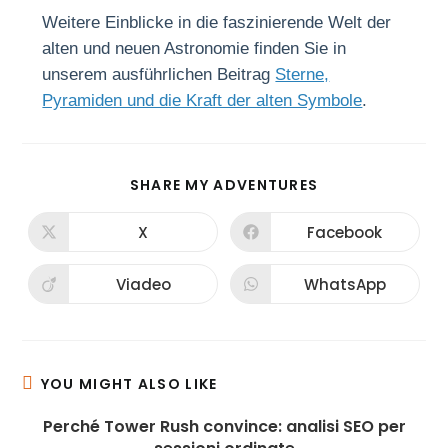
Weitere Einblicke in die faszinierende Welt der
alten und neuen Astronomie finden Sie in
unserem ausführlichen Beitrag
Sterne,
Pyramiden und die Kraft der alten Symbole
.
SHARE
SHARE MY ADVENTURES
THIS
CONTENT
X
Facebook
Opens
Opens
in
in
a
a
new
new
Viadeo
WhatsApp
Opens
Opens
window
window
in
in
a
a
new
new
window
window
YOU MIGHT ALSO LIKE
Perché Tower Rush convince: analisi SEO per