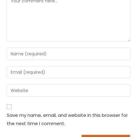
Enter
your
name
Enter
or
your
username
email
Enter
to
address
your
comment
to
website
comment
URL
Save my name, email, and website in this browser for
(optional)
the next time I comment.