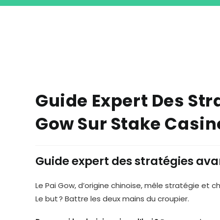
Guide Expert Des Str
Gow Sur Stake Casin
Guide expert des stratégies ava
Le Pai Gow, d’origine chinoise, mêle stratégie et c
Le but ? Battre les deux mains du croupier.