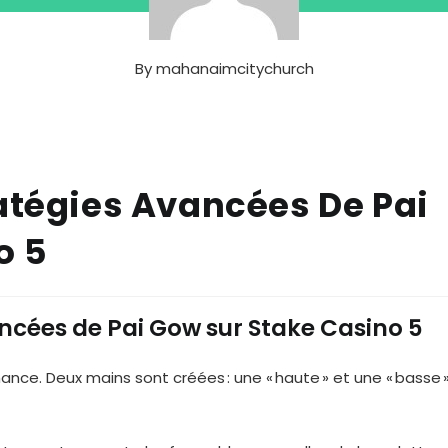
By
mahanaimcitychurch
atégies Avancées De Pai
o 5
ncées de Pai Gow sur Stake Casino 5
hance. Deux mains sont créées : une « haute » et une « basse »