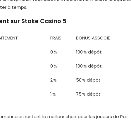
êter à temps.
nt sur Stake Casino 5
AITEMENT
FRAIS
BONUS ASSOCIÉ
0 %
100 % dépôt
0 %
100 % dépôt
2 %
50 % dépôt
1 %
75 % dépôt
monnaies restent le meilleur choix pour les joueurs de Pai