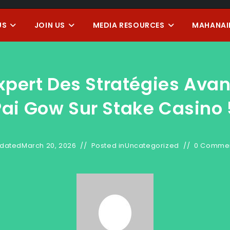
US
JOIN US
MEDIA RESOURCES
MAHANAI
xpert Des Stratégies Ava
Pai Gow Sur Stake Casino 
dated
March 20, 2026
Posted in
Uncategorized
0 Comme