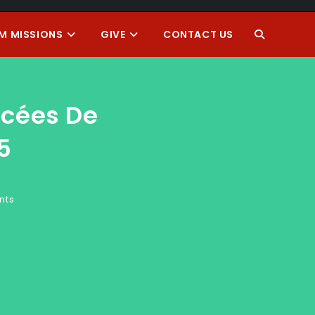
M MISSIONS
GIVE
CONTACT US
TOGGLE
WEBSITE
ncées De
SEARCH
5
nts