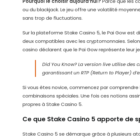
Pourquoi le choisir aujourd’hui ?
Parce que les co
ou du blackjack. Le jeu offre une volatilité moyen
sans trop de fluctuations.
Sur la plateforme Stake Casino 5, le Pai Gow est d
deux compatibles avec les cryptomonnaies. Selon l
casino déclarent que le Pai Gow représente leur je
Did You Know? La version live utilise des c
garantissant un RTP (Return to Player) d’e
Si vous êtes novice, commencez par comprendre la h
combinaisons spéciales. Une fois ces notions assi
propres à Stake Casino 5.
Ce que Stake Casino 5 apporte de s
Stake Casino 5 se démarque grâce à plusieurs ato