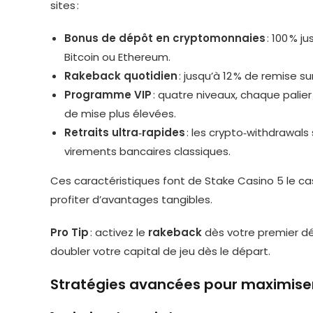
sites :
Bonus de dépôt en cryptomonnaies
: 100 % j
Bitcoin ou Ethereum.
Rakeback quotidien
: jusqu’à 12 % de remise su
Programme VIP
: quatre niveaux, chaque palie
de mise plus élevées.
Retraits ultra‑rapides
: les crypto‑withdrawals 
virements bancaires classiques.
Ces caractéristiques font de Stake Casino 5 le ca
profiter d’avantages tangibles.
Pro Tip
: activez le
rakeback
dès votre premier d
doubler votre capital de jeu dès le départ.
Stratégies avancées pour maximiser