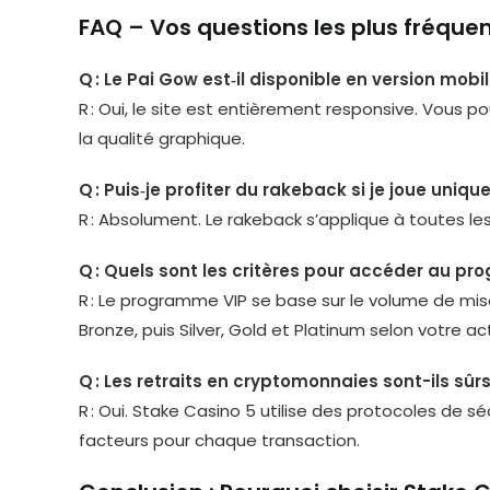
FAQ – Vos questions les plus fréque
Q : Le Pai Gow est‑il disponible en version mobil
R : Oui, le site est entièrement responsive. Vous
la qualité graphique.
Q : Puis‑je profiter du rakeback si je joue uniq
R : Absolument. Le rakeback s’applique à toutes les
Q : Quels sont les critères pour accéder au pr
R : Le programme VIP se base sur le volume de mis
Bronze, puis Silver, Gold et Platinum selon votre act
Q : Les retraits en cryptomonnaies sont-ils sûrs
R : Oui. Stake Casino 5 utilise des protocoles de s
facteurs pour chaque transaction.