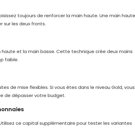
oisissez toujours de renforcer la main haute. Une main haut
 sur les deux fronts.
in haute et la main basse. Cette technique crée deux mains
p faible.
tes de mise flexibles. Si vous êtes dans le niveau Gold, vous
dre de dépasser votre budget.
omonnaies
tilisez ce capital supplémentaire pour tester les variantes