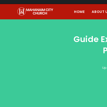
Skip
to
HOME
ABOUT 
content
Guide E
Up