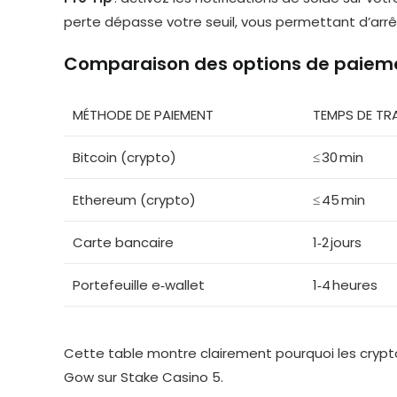
perte dépasse votre seuil, vous permettant d’arr
Comparaison des options de paieme
MÉTHODE DE PAIEMENT
TEMPS DE TR
Bitcoin (crypto)
≤ 30 min
Ethereum (crypto)
≤ 45 min
Carte bancaire
1‑2 jours
Portefeuille e‑wallet
1‑4 heures
Cette table montre clairement pourquoi les crypto
Gow sur Stake Casino 5.