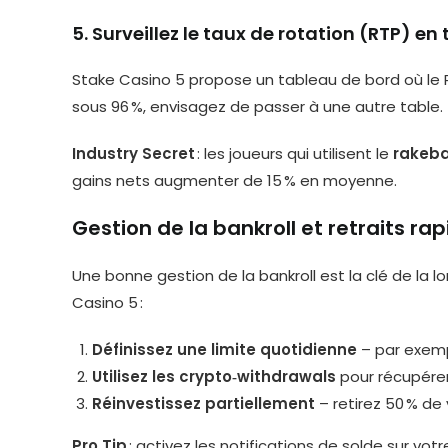
5. Surveillez le taux de rotation (RTP) en
Stake Casino 5 propose un tableau de bord où le R
sous 96 %, envisagez de passer à une autre table.
Industry Secret
: les joueurs qui utilisent le
rakeb
gains nets augmenter de 15 % en moyenne.
Gestion de la bankroll et retraits ra
Une bonne gestion de la bankroll est la clé de la 
Casino 5 :
Définissez une limite quotidienne
– par exemp
Utilisez les crypto‑withdrawals
pour récupérer
Réinvestissez partiellement
– retirez 50 % de
Pro Tip
: activez les notifications de solde sur v