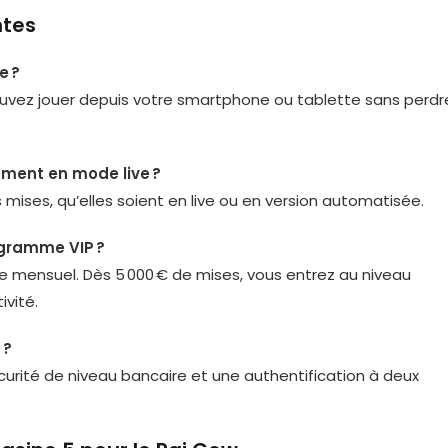
ntes
e ?
 pouvez jouer depuis votre smartphone ou tablette sans perdr
uement en mode live ?
 mises, qu’elles soient en live ou en version automatisée.
ogramme VIP ?
e mensuel. Dès 5 000 € de mises, vous entrez au niveau
ivité.
 ?
écurité de niveau bancaire et une authentification à deux