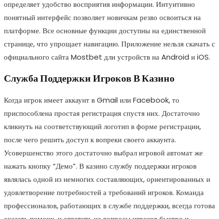
определяет удобство восприятия информации. Интуитивно
понятный интерфейс позволяет новичкам резво освоиться на
платформе. Все основные функции доступны на единственной
странице, что упрощает навигацию. Приложение нельзя скачать с
официального сайта Mostbet дли устройств на Android и iOS.
Служба Поддержки Игроков В Казино
Когда игрок имеет аккаунт в Gmail или Facebook, то
приспособлена простая регистрация спустя них. Достаточно
кликнуть на соответствующий логотип в форме регистрации,
после чего решить доступ к вопреки своего аккаунта.
Усовершенство этого достаточно выбрал игровой автомат же
нажать кнопку “Демо”. В казино службу поддержки игроков
являлась одной из немногих составляющих, ориентированных и
удовлетворение потребностей а требований игроков. Команда
профессионалов, работающих в службе поддержки, всегда готова
оказать помощь и ответить на вопросы игроков быстро и