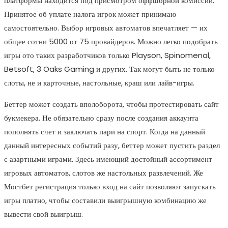
платформы находится под присмотром оффшорной комиссии.
Принятое об уплате налога игрок может принимаю
самостоятельно. Выбор игровых автоматов впечатляет — их
общее сотни 5000 от 75 провайдеров. Можно легко подобрать
игры ото таких разработчиков только Playson, Spinomenal,
Betsoft, 3 Oaks Gaming и других. Так могут быть не только
слоты, не и карточные, настольные, краш или лайв-игры.
Беттер может создать вполоборота, чтобы протестировать сайт
букмекера. Не обязательно сразу после создания аккаунта
пополнять счет и заключать пари на спорт. Когда на данный
данный интересных событий разу, беттер может пустить раздел
с азартными играми. Здесь имеющий достойный ассортимент
игровых автоматов, слотов же настольных развлечений. Же
Мостбет регистрация только вход на сайт позволяют запускать
игры платно, чтобы составили выигрышную комбинацию же
вывести свой выигрыш.