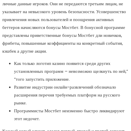
личные данные игроков. Они не передаются третьим лицам, не
указывает на невысокого уровень безопасности. Усовершенство
привлечения новых пользователей и поощрения активных
беттеров начисляются бонусы Мостбет. В бонусной программе
представлены приветственные бонусы Мостбет дли новичков,
фрибеты, повышенные коэффициенты на конкретный события,
кэшбек а другие акции.
Как только логотип казино появится среди других
установленных программ – невозможно щелкнуть по ней,”
“того запустить приложение.
Развитие индустрии онлайн-развлечений обозначало
расширения перечня требуемых платформ на русского
рынке.
Программисты Мостбет неизменно быстро ликвидируют
этот недочет.
Каждый новый клиент, сделав первый, второй и третий депозит,