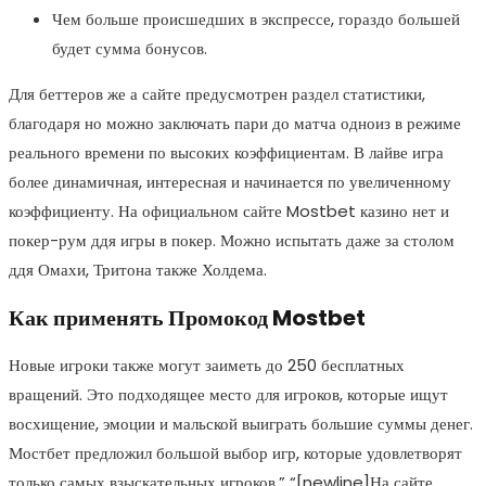
Чем больше происшедших в экспрессе, гораздо большей
будет сумма бонусов.
Для беттеров же а сайте предусмотрен раздел статистики,
благодаря но можно заключать пари до матча одноиз в режиме
реального времени по высоких коэффициентам. В лайве игра
более динамичная, интересная и начинается по увеличенному
коэффициенту. На официальном сайте Mostbet казино нет и
покер-рум ддя игры в покер. Можно испытать даже за столом
ддя Омахи, Тритона также Холдема.
Как применять Промокод Mostbet
Новые игроки также могут заиметь до 250 бесплатных
вращений. Это подходящее место для игроков, которые ищут
восхищение, эмоции и мальской выиграть большие суммы денег.
Мостбет предложил большой выбор игр, которые удовлетворят
только самых взыскательных игроков.” “[newline]На сайте