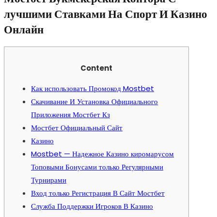
лучшими Ставками На Спорт И Казино
Онлайн
Content
Как использовать Промокод Mostbet
Скачивание И Установка Официального
Приложения Мостбет Кз
Мостбет Официальный Сайт
Казино
Mostbet — Надежное Казино киромарусом
Топовыми Бонусами только Регулярными
Турнирами
Вход только Регистрация В Сайт Мостбет
Служба Поддержки Игроков В Казино