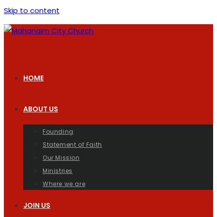
Skip to content
HOME
ABOUT US
Founding
Statement of Faith
Our Mission
Ministries
Where we are
JOIN US