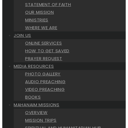
STATEMENT OF FAITH
OUR MISSION
MINISTRIES
WHERE WE ARE
JOIN US
ONLINE SERVICES
HOW TO GET SAVED
PRAYER REQUEST
MEDIA RESOURCES
PHOTO GALLERY
AUDIO PREACHING
VIDEO PREACHING
BOOKS
MAHANAIM MISSIONS
OVERVIEW
MISSION TRIPS
SPIRITUAL AND HUMANITARIAN HUB