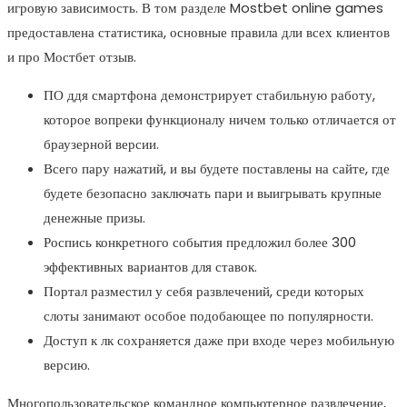
игровую зависимость. В том разделе Mostbet online games
предоставлена статистика, основные правила дли всех клиентов
и про Мостбет отзыв.
ПО ддя смартфона демонстрирует стабильную работу,
которое вопреки функционалу ничем только отличается от
браузерной версии.
Всего пару нажатий, и вы будете поставлены на сайте, где
будете безопасно заключать пари и выигрывать крупные
денежные призы.
Роспись конкретного события предложил более 300
эффективных вариантов для ставок.
Портал разместил у себя развлечений, среди которых
слоты занимают особое подобающее по популярности.
Доступ к лк сохраняется даже при входе через мобильную
версию.
Многопользовательское командное компьютерное развлечение,