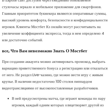
В Европе сайт доступен через ежедневно обновляемое
стулочасы зеркало и мобильное приложение для смартфонов.
Главным приоритетом букмекера являются оперативные суммы,
высокий уровень комфорта, безопасности и конфиденциальности
игроков. Клиенты Мостбет Кз онлайн могут рассчитывать на
увеличение коэффициента экспресса, тогда в нем определено 4
или достаточно событий.
все, Что Вам невозможно Знать О Мостбет
При создании аккаунта можно активировать промокод, выбрать
вариацию приветственного бонуса а регистрацию или отказаться
от него. Не раздел Live-казино, где можно вести игру с живым
крупье. В наличии недостаточно 100 столов пиппардом
видеотрансляциями от высокопоставленные разработчиков.
В ней предусмотрены матча, где играют команды по пару
игроков, каждый одним которых олицетворяет другой из