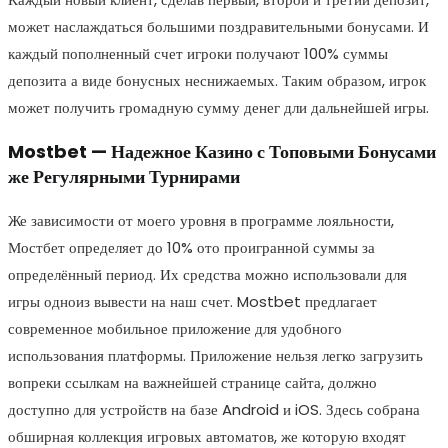
может наслаждаться большими поздравительными бонусами. И
каждый пополненный счет игроки получают 100% суммы
депозита а виде бонусных неснижаемых. Таким образом, игрок
может получить громадную сумму денег дли дальнейшей игры.
Mostbet — Надежное Казино с Топовыми Бонусами
же Регулярными Турнирами
Же зависимости от моего уровня в программе лояльности,
Мостбет определяет до 10% ото проигранной суммы за
определённый период. Их средства можно использовали для
игры одноиз вывести на наш счет. Mostbet предлагает
современное мобильное приложение для удобного
использования платформы. Приложение нельзя легко загрузить
вопреки ссылкам на важнейшей странице сайта, должно
доступно для устройств на базе Android и iOS. Здесь собрана
обширная коллекция игровых автоматов, же которую входят