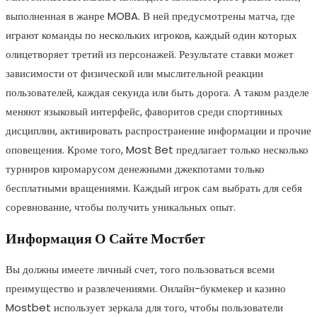
выполненная в жанре MOBA. В ней предусмотрены матча, где
играют команды по нескольких игроков, каждый один которых
олицетворяет третий из персонажей. Результате ставки может
зависимости от физической или мыслительной реакции
пользователей, каждая секунда или быть дорога. А таком разделе
меняют языковый интерфейс, фаворитов среди спортивных
дисциплин, активировать распространение информации и прочие
оповещения. Кроме того, Most Bet предлагает только несколько
турниров киромарусом денежными джекпотами только
бесплатными вращениями. Каждый игрок сам выбрать для себя
соревнование, чтобы получить уникальных опыт.
Информация О Сайте Мостбет
Вы должны имеете личный счет, того пользоваться всеми
преимущество и развлечениями. Онлайн-букмекер и казино
Mostbet использует зеркала для того, чтобы пользователи