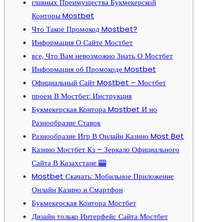
главных Преимущества Букмекерской
Конторы Mostbet
Что Такое Промокод Mostbet?
Информация О Сайте Мостбет
все, Что Вам невозможно Знать О Мостбет
Информация об Промокоде Mostbet
Официальный Сайт Mostbet – Мостбет
проем В Мостбет: Инструкция
Букмекерская Контора Mostbet И но
Разнообразие Ставок
Разнообразие Игр В Онлайн Казино Most Bet
Казино Мостбет Кз – Зеркало Официального
Сайта В Казахстане 🎰
Mostbet Скачать: Мобильное Приложение
Онлайн Казино и Смартфон
Букмекерская Контора Мостбет
Дизайн только Интерфейс Сайта Мостбет