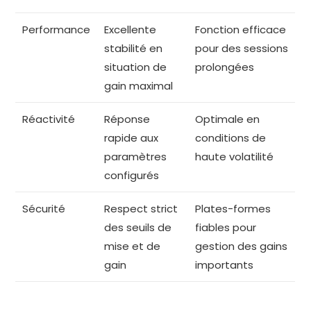
Performance
Excellente
Fonction efficace
stabilité en
pour des sessions
situation de
prolongées
gain maximal
Réactivité
Réponse
Optimale en
rapide aux
conditions de
paramètres
haute volatilité
configurés
Sécurité
Respect strict
Plates-formes
des seuils de
fiables pour
mise et de
gestion des gains
gain
importants