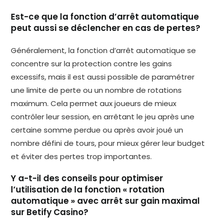
Est-ce que la fonction d’arrêt automatique
peut aussi se déclencher en cas de pertes?
Généralement, la fonction d’arrêt automatique se
concentre sur la protection contre les gains
excessifs, mais il est aussi possible de paramétrer
une limite de perte ou un nombre de rotations
maximum. Cela permet aux joueurs de mieux
contrôler leur session, en arrêtant le jeu après une
certaine somme perdue ou après avoir joué un
nombre défini de tours, pour mieux gérer leur budget
et éviter des pertes trop importantes.
Y a-t-il des conseils pour optimiser
l’utilisation de la fonction « rotation
automatique » avec arrêt sur gain maximal
sur Betify Casino?