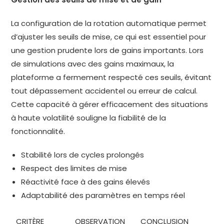
La configuration de la rotation automatique permet
d’ajuster les seuils de mise, ce qui est essentiel pour
une gestion prudente lors de gains importants. Lors
de simulations avec des gains maximaux, la
plateforme a fermement respecté ces seuils, évitant
tout dépassement accidentel ou erreur de calcul.
Cette capacité à gérer efficacement des situations
à haute volatilité souligne la fiabilité de la
fonctionnalité.
Stabilité lors de cycles prolongés
Respect des limites de mise
Réactivité face à des gains élevés
Adaptabilité des paramètres en temps réel
CRITÈRE
OBSERVATION
CONCLUSION