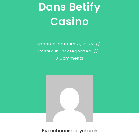
Dans Betify
Casino
Updated
February 21, 2026
Posted in
Uncategorized
0 Comments
By
mahanaimcitychurch