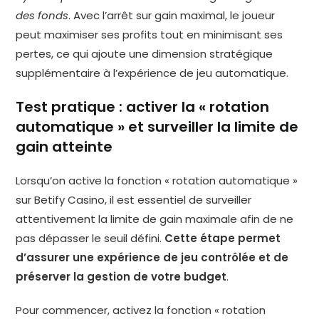
des fonds
. Avec l’arrêt sur gain maximal, le joueur
peut maximiser ses profits tout en minimisant ses
pertes, ce qui ajoute une dimension stratégique
supplémentaire à l’expérience de jeu automatique.
Test pratique : activer la « rotation
automatique » et surveiller la limite de
gain atteinte
Lorsqu’on active la fonction « rotation automatique »
sur Betify Casino, il est essentiel de surveiller
attentivement la limite de gain maximale afin de ne
pas dépasser le seuil défini.
Cette étape permet
d’assurer une expérience de jeu contrôlée et de
préserver la gestion de votre budget
.
Pour commencer, activez la fonction « rotation