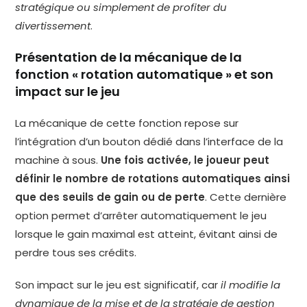
stratégique ou simplement de profiter du
divertissement
.
Présentation de la mécanique de la
fonction « rotation automatique » et son
impact sur le jeu
La mécanique de cette fonction repose sur
l’intégration d’un bouton dédié dans l’interface de la
machine à sous.
Une fois activée, le joueur peut
définir le nombre de rotations automatiques ainsi
que des seuils de gain ou de perte
. Cette dernière
option permet d’arrêter automatiquement le jeu
lorsque le gain maximal est atteint, évitant ainsi de
perdre tous ses crédits.
Son impact sur le jeu est significatif, car
il modifie la
dynamique de la mise et de la stratégie de gestion