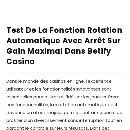
Test De La Fonction Rotation
Automatique Avec Arrêt Sur
Gain Maximal Dans Betify
Casino
Dans le monde des casinos en ligne, l’expérience
utilisateur et les fonctionnalités innovantes sont
essentielles pour attirer et fidéliser les joueurs. Parmi
ces fonctionnalités, la « rotation automatique » est
devenue un atout majeur, permettant aux joueurs de
profiter d’un divertissement sans interruption tout en
gardant le contrôle sur leurs résultats. Dans cet