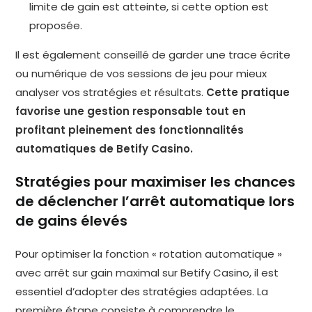
limite de gain est atteinte, si cette option est
proposée.
Il est également conseillé de garder une trace écrite
ou numérique de vos sessions de jeu pour mieux
analyser vos stratégies et résultats.
Cette pratique
favorise une gestion responsable tout en
profitant pleinement des fonctionnalités
automatiques de Betify Casino.
Stratégies pour maximiser les chances
de déclencher l’arrêt automatique lors
de gains élevés
Pour optimiser la fonction « rotation automatique »
avec arrêt sur gain maximal sur Betify Casino, il est
essentiel d’adopter des stratégies adaptées. La
première étape consiste à comprendre le