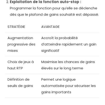
Exploitation de la fonction auto-stop :
Programmer la fonction pour qu’elle se déclenche
dès que le plafond de gains souhaité est dépassé.
STRATÉGIE
AVANTAGE
Augmentation
Accroît la probabilité
progressive des
d’atteindre rapidement un gain
mises
significatif
Choix de jeux à
Maximise les chances de gains
haut RTP
élevés sur le long terme
Définition de
Permet une logique
seuils de gains
automatisée pour sécuriser les
gains importants