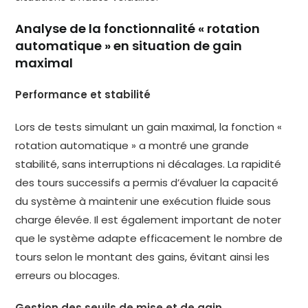
Analyse de la fonctionnalité « rotation
automatique » en situation de gain
maximal
Performance et stabilité
Lors de tests simulant un gain maximal, la fonction «
rotation automatique » a montré une grande
stabilité, sans interruptions ni décalages. La rapidité
des tours successifs a permis d’évaluer la capacité
du système à maintenir une exécution fluide sous
charge élevée. Il est également important de noter
que le système adapte efficacement le nombre de
tours selon le montant des gains, évitant ainsi les
erreurs ou blocages.
Gestion des seuils de mise et de gain