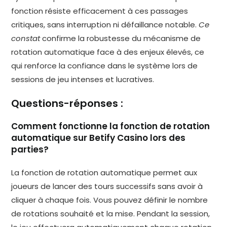
fonction résiste efficacement à ces passages
critiques, sans interruption ni défaillance notable.
Ce
constat
confirme la robustesse du mécanisme de
rotation automatique face à des enjeux élevés, ce
qui renforce la confiance dans le système lors de
sessions de jeu intenses et lucratives.
Questions-réponses :
Comment fonctionne la fonction de rotation
automatique sur Betify Casino lors des
parties?
La fonction de rotation automatique permet aux
joueurs de lancer des tours successifs sans avoir à
cliquer à chaque fois. Vous pouvez définir le nombre
de rotations souhaité et la mise. Pendant la session,