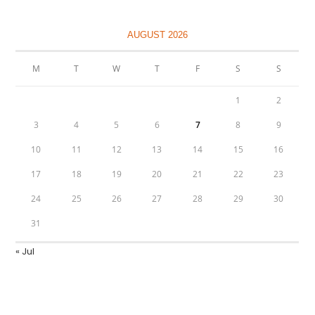
AUGUST 2026
M
T
W
T
F
S
S
1
2
3
4
5
6
7
8
9
10
11
12
13
14
15
16
17
18
19
20
21
22
23
24
25
26
27
28
29
30
31
« Jul