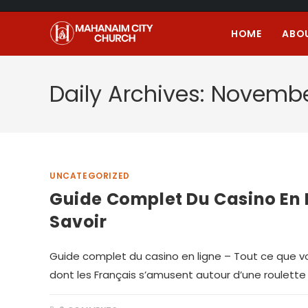
Skip
to
HOME
ABO
content
Daily Archives: Novembe
UNCATEGORIZED
Guide Complet Du Casino En 
Savoir
Guide complet du casino en ligne – Tout ce que vo
dont les Français s’amusent autour d’une roulett