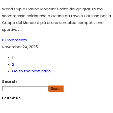
World Cup e Casinò Moderni: il mito dei giri gratuiti tra
scommesse calcistiche e azione da tavolo L’attesa per la
Coppa del Mondo è più di una semplice competizione
sportiva:…
0 Comments
November 24, 2025
1
2
Go to the next page
Search
Search
Follow Us