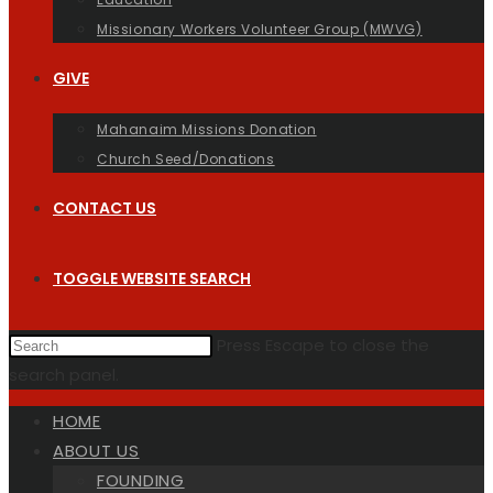
Missionary Workers Volunteer Group (MWVG)
GIVE
Mahanaim Missions Donation
Church Seed/Donations
CONTACT US
TOGGLE WEBSITE SEARCH
Press Escape to close the
search panel.
HOME
ABOUT US
FOUNDING