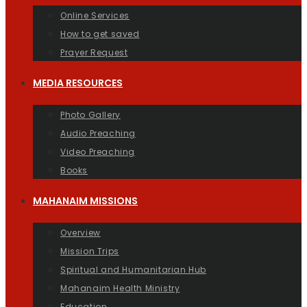
Online Services
How to get saved
Prayer Request
MEDIA RESOURCES
Photo Gallery
Audio Preaching
Video Preaching
Books
MAHANAIM MISSIONS
Overview
Mission Trips
Spiritual and Humanitarian Hub
Mahanaim Health Ministry
Education