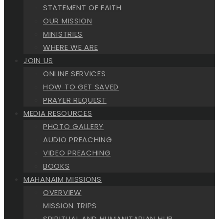
STATEMENT OF FAITH
OUR MISSION
MINISTRIES
WHERE WE ARE
JOIN US
ONLINE SERVICES
HOW TO GET SAVED
PRAYER REQUEST
MEDIA RESOURCES
PHOTO GALLERY
AUDIO PREACHING
VIDEO PREACHING
BOOKS
MAHANAIM MISSIONS
OVERVIEW
MISSION TRIPS
SPIRITUAL AND HUMANITARIAN HUB