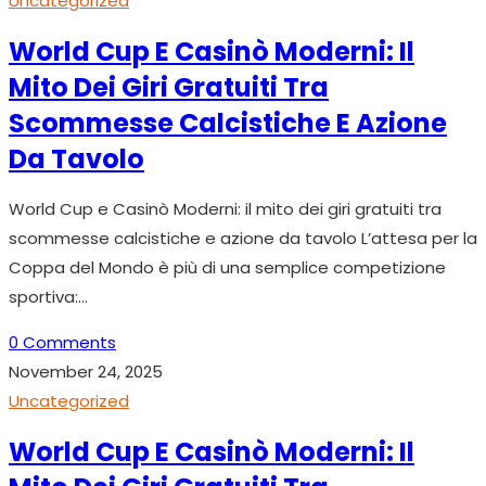
Uncategorized
World Cup E Casinò Moderni: Il
Mito Dei Giri Gratuiti Tra
Scommesse Calcistiche E Azione
Da Tavolo
World Cup e Casinò Moderni: il mito dei giri gratuiti tra
scommesse calcistiche e azione da tavolo L’attesa per la
Coppa del Mondo è più di una semplice competizione
sportiva:…
0 Comments
November 24, 2025
Uncategorized
World Cup E Casinò Moderni: Il